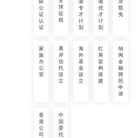
全
际
港
港
岸
球
公
专
优
豁
征
证
才
才
免
税
认
计
计
证
划
划
家
离
海
红
纳
族
岸
外
筹
闽
办
信
基
架
金
公
托
金
构
融
室
设
设
搭
牌
立
立
建
照
申
请
香
中
港
国
公
委
司
托