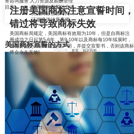
务咨询服务
人力资源及薪酬管理
目录
美国商标宣誓的方式
注册美国商标注意宣誓时间，
美国商标宣誓时间
证据提供注意事项
错过将导致商标失效
美国商标局规定，美国商标有效期为10年，但是自商标注
册成功之日起第5-6年、第9-10年以及商标每10年续展时，
美国商标宣誓的方式
都需要提交商标继续使用声明，并提交宣誓书，否则该商标
当前位置：
首页
>
知识百科
>
将会永久无效!