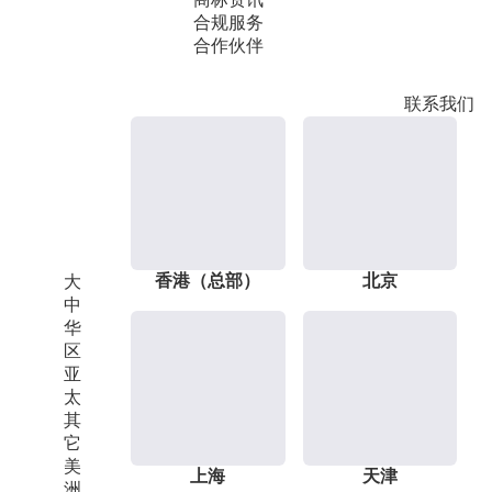
合规服务
合作伙伴
联系我们
香港（总部）
北京
大
中
华
区
亚
太
其
它
美
上海
天津
洲