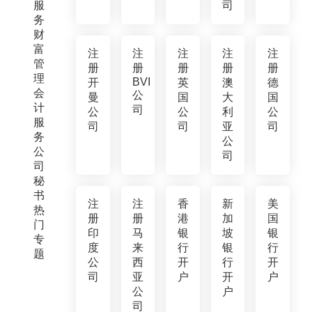
服
司
务
财
富
注
注
注
注
注
管
册
册
册
册
册
理
BVI
开
英
澳
德
会
公
曼
国
大
国
计
司
公
公
利
公
服
司
司
亚
司
务
公
公
司
司
秘
书
注
注
香
新
美
热
册
册
港
加
国
门
印
马
银
坡
银
专
度
来
行
银
行
题
公
西
开
行
开
司
亚
户
开
户
公
户
司