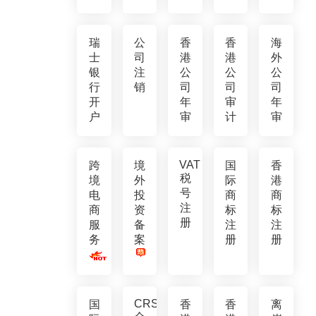
瑞
公
香
香
海
士
司
港
港
外
银
注
公
公
公
行
销
司
司
司
开
年
审
年
户
审
计
审
VAT
跨
境
国
香
税
境
外
际
港
号
电
投
商
商
注
商
资
标
标
册
服
备
注
注
务
案
册
册
CRS
国
香
香
离