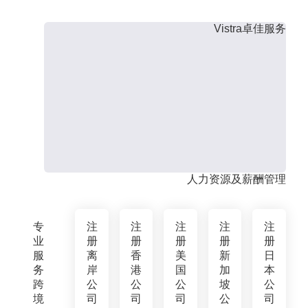
Vistra卓佳服务
人力资源及薪酬管理
专
注
注
注
注
注
业
册
册
册
册
册
服
离
香
美
新
日
务
岸
港
国
加
本
跨
公
公
公
坡
公
境
司
司
司
公
司