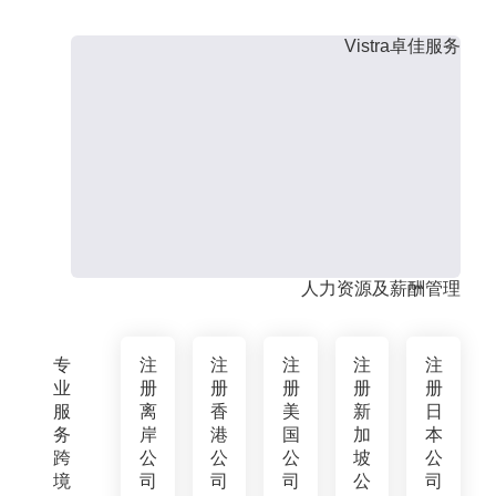
Vistra卓佳服务
人力资源及薪酬管理
专
注
注
注
注
注
业
册
册
册
册
册
服
离
香
美
新
日
务
岸
港
国
加
本
跨
公
公
公
坡
公
境
司
司
司
公
司