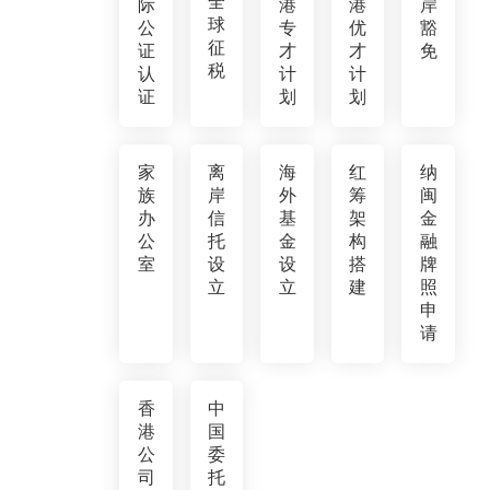
全
际
港
港
岸
球
公
专
优
豁
征
证
才
才
免
税
认
计
计
证
划
划
家
离
海
红
纳
族
岸
外
筹
闽
办
信
基
架
金
公
托
金
构
融
室
设
设
搭
牌
立
立
建
照
申
请
香
中
港
国
公
委
司
托