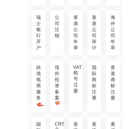
瑞
公
香
香
海
士
司
港
港
外
银
注
公
公
公
行
销
司
司
司
开
年
审
年
户
审
计
审
VAT
跨
境
国
香
税
境
外
际
港
号
电
投
商
商
注
商
资
标
标
册
服
备
注
注
务
案
册
册
CRS
国
香
香
离