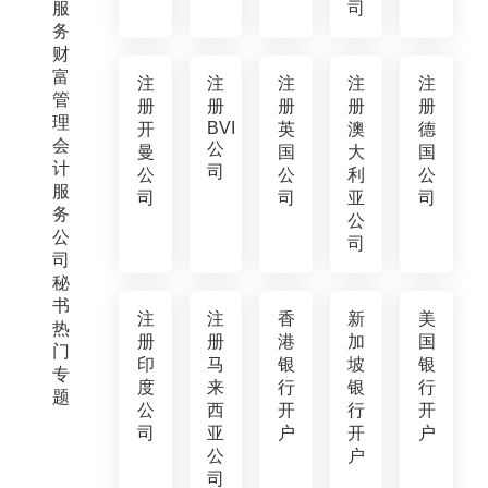
服
司
务
财
富
注
注
注
注
注
管
册
册
册
册
册
理
BVI
开
英
澳
德
会
公
曼
国
大
国
计
司
公
公
利
公
服
司
司
亚
司
务
公
公
司
司
秘
书
注
注
香
新
美
热
册
册
港
加
国
门
印
马
银
坡
银
专
度
来
行
银
行
题
公
西
开
行
开
司
亚
户
开
户
公
户
司