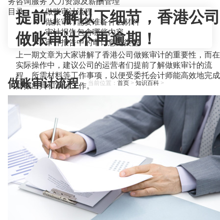
务咨询服务
人力资源及薪酬管理
目录
做账审计流程
提前了解以下细节，香港公司
做账审计需要准备什么材料
审计报告包含哪些内容
做账审计不再逾期！
审计报告中的审计意见类型
上一期文章为大家讲解了香港公司做账审计的重要性，而在
实际操作中，建议公司的运营者们提前了解做账审计的流
程、所需材料等工作事项，以便受委托会计师能高效地完成
做账审计流程
当前位置：
首页
>
知识百科
>
财报出具和审计工作。