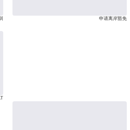
训
申请离岸豁免
T