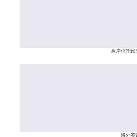
离岸信托设
海外签