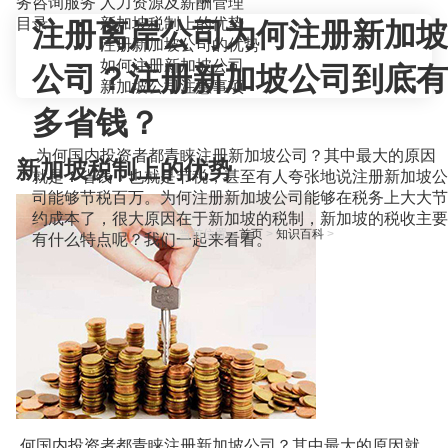
务咨询服务
人力资源及薪酬管理
目录
新加坡税制上的优势
注册离岸公司为何注册新加坡
注册新加坡公司的优势
如何注册新加坡公司
公司？注册新加坡公司到底有
新加坡公司注意事项
多省钱？
为何国内投资者都青睐注册新加坡公司？其中最大的原因
新加坡税制上的优势
就是：省钱！也就是节税，甚至有人夸张地说注册新加坡公
司能够节税百万。为何注册新加坡公司能够在税务上大大节
约成本了，很大原因在于新加坡的税制，新加坡的税收主要
当前位置：
首页
>
知识百科
>
有什么特点呢？我们一起来看看。
何国内投资者都青睐注册新加坡公司？其中最大的原因就