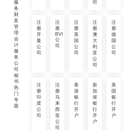
服
司
务
财
富
注
注
注
注
注
管
册
册
册
册
册
理
BVI
开
英
澳
德
会
公
曼
国
大
国
计
司
公
公
利
公
服
司
司
亚
司
务
公
公
司
司
秘
书
注
注
香
新
美
热
册
册
港
加
国
门
印
马
银
坡
银
专
度
来
行
银
行
题
公
西
开
行
开
司
亚
户
开
户
公
户
司