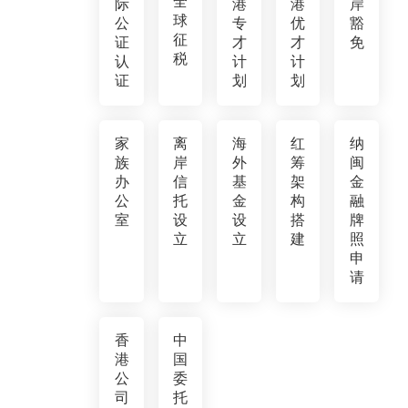
全
际
港
港
岸
球
公
专
优
豁
征
证
才
才
免
税
认
计
计
证
划
划
家
离
海
红
纳
族
岸
外
筹
闽
办
信
基
架
金
公
托
金
构
融
室
设
设
搭
牌
立
立
建
照
申
请
香
中
港
国
公
委
司
托