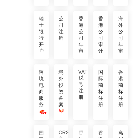
瑞
公
香
香
海
士
司
港
港
外
银
注
公
公
公
行
销
司
司
司
开
年
审
年
户
审
计
审
VAT
跨
境
国
香
税
境
外
际
港
号
电
投
商
商
注
商
资
标
标
册
服
备
注
注
务
案
册
册
CRS
国
香
香
离