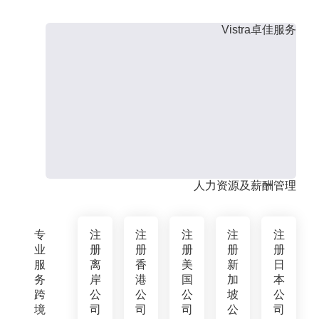
Vistra卓佳服务
人力资源及薪酬管理
专
注
注
注
注
注
业
册
册
册
册
册
服
离
香
美
新
日
务
岸
港
国
加
本
跨
公
公
公
坡
公
境
司
司
司
公
司