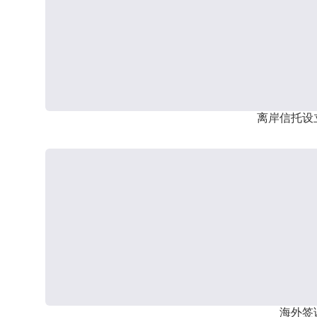
离岸信托设
海外签