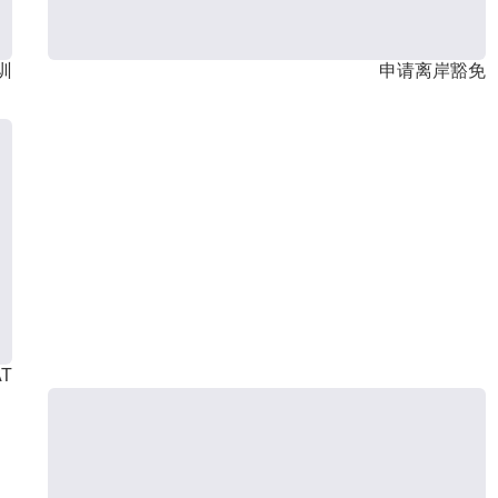
训
申请离岸豁免
T