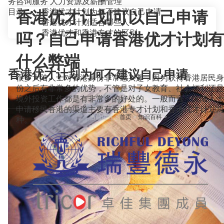
务咨询服务
人力资源及薪酬管理
目录
香港优才计划为何不建议自己申请
香港优才计划可以自己申请
香港优才计划适合哪些人
香港优才和香港专才的区别
吗？自己申请香港优才计划有
什么弊端
香港优才计划为何不建议自己申请
很多大陆人士对香港身份非常感兴趣，因为获得香港居民身
份之后有非常多的优势，不管是对子女教育、社会福利还是
境外投资工作都是有非常多的好处的。一般而言，大陆人士
申请移民香港的渠道主要有香港专才计划和香港优才计划两
当前位置：
首页
>
知识百科
>
种。