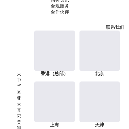
合规服务
合作伙伴
联系我们
香港（总部）
北京
大
中
华
区
亚
太
其
它
美
上海
天津
洲