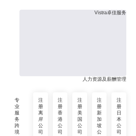
Vistra卓佳服务
人力资源及薪酬管理
专
注
注
注
注
注
业
册
册
册
册
册
服
离
香
美
新
日
务
岸
港
国
加
本
跨
公
公
公
坡
公
境
司
司
司
公
司