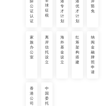
全
际
港
港
岸
球
公
专
优
豁
征
证
才
才
免
税
认
计
计
证
划
划
家
离
海
红
纳
族
岸
外
筹
闽
办
信
基
架
金
公
托
金
构
融
室
设
设
搭
牌
立
立
建
照
申
请
香
中
港
国
公
委
司
托