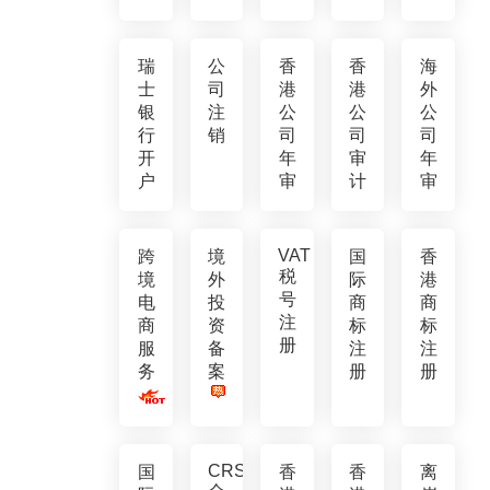
瑞
公
香
香
海
士
司
港
港
外
银
注
公
公
公
行
销
司
司
司
开
年
审
年
户
审
计
审
VAT
跨
境
国
香
税
境
外
际
港
号
电
投
商
商
注
商
资
标
标
册
服
备
注
注
务
案
册
册
CRS
国
香
香
离