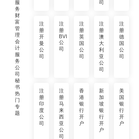
服
司
务
财
富
注
注
注
注
注
管
册
册
册
册
册
理
BVI
开
英
澳
德
会
公
曼
国
大
国
计
司
公
公
利
公
服
司
司
亚
司
务
公
公
司
司
秘
书
注
注
香
新
美
热
册
册
港
加
国
门
印
马
银
坡
银
专
度
来
行
银
行
题
公
西
开
行
开
司
亚
户
开
户
公
户
司