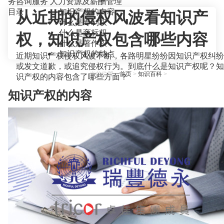
务咨询服务
人力资源及薪酬管理
目录
知识产权的内容
从近期的侵权风波看知识产
什么是专利权
什么是商标权
权，知识产权包含哪些内容
什么是著作权
知识产权的特点
近期知识产权侵权风波不断，各路明星纷纷因知识产权纠纷
或发文道歉，或追究侵权行为。到底什么是知识产权呢？知
当前位置：
首页
>
知识百科
>
识产权的内容包含了哪些方面？
知识产权的内容