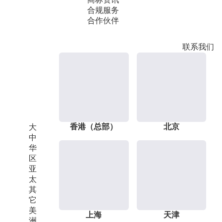
合规服务
合作伙伴
联系我们
香港（总部）
北京
大
中
华
区
亚
太
其
它
美
上海
天津
洲