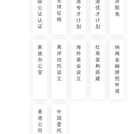
全
际
港
港
岸
球
公
专
优
豁
征
证
才
才
免
税
认
计
计
证
划
划
家
离
海
红
纳
族
岸
外
筹
闽
办
信
基
架
金
公
托
金
构
融
室
设
设
搭
牌
立
立
建
照
申
请
香
中
港
国
公
委
司
托