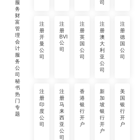
服
司
务
财
富
注
注
注
注
注
管
册
册
册
册
册
理
BVI
开
英
澳
德
会
公
曼
国
大
国
计
司
公
公
利
公
服
司
司
亚
司
务
公
公
司
司
秘
书
注
注
香
新
美
热
册
册
港
加
国
门
印
马
银
坡
银
专
度
来
行
银
行
题
公
西
开
行
开
司
亚
户
开
户
公
户
司