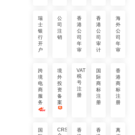
瑞
公
香
香
海
士
司
港
港
外
银
注
公
公
公
行
销
司
司
司
开
年
审
年
户
审
计
审
VAT
跨
境
国
香
税
境
外
际
港
号
电
投
商
商
注
商
资
标
标
册
服
备
注
注
务
案
册
册
CRS
国
香
香
离