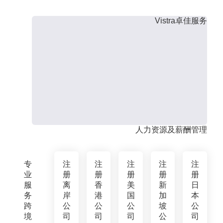
Vistra卓佳服务
人力资源及薪酬管理
专
注
注
注
注
注
业
册
册
册
册
册
服
离
香
美
新
日
务
岸
港
国
加
本
跨
公
公
公
坡
公
境
司
司
司
公
司