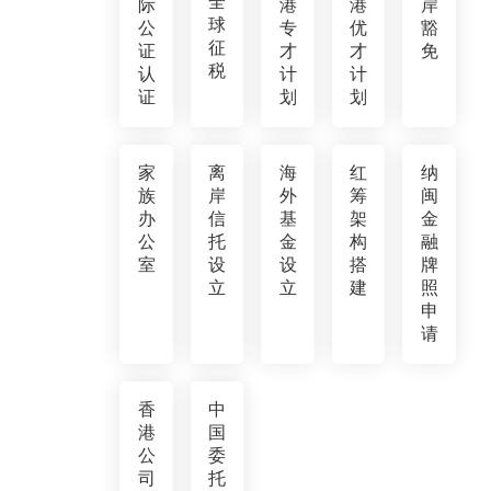
全
际
港
港
岸
球
公
专
优
豁
征
证
才
才
免
税
认
计
计
证
划
划
家
离
海
红
纳
族
岸
外
筹
闽
办
信
基
架
金
公
托
金
构
融
室
设
设
搭
牌
立
立
建
照
申
请
香
中
港
国
公
委
司
托