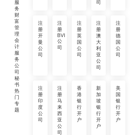
服
司
务
财
富
注
注
注
注
注
管
册
册
册
册
册
理
BVI
开
英
澳
德
会
公
曼
国
大
国
计
司
公
公
利
公
服
司
司
亚
司
务
公
公
司
司
秘
书
注
注
香
新
美
热
册
册
港
加
国
门
印
马
银
坡
银
专
度
来
行
银
行
题
公
西
开
行
开
司
亚
户
开
户
公
户
司