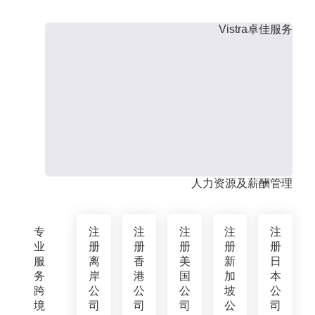
Vistra卓佳服务
人力资源及薪酬管理
专
注
注
注
注
注
业
册
册
册
册
册
服
离
香
美
新
日
务
岸
港
国
加
本
跨
公
公
公
坡
公
境
司
司
司
公
司