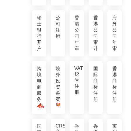
瑞
公
香
香
海
士
司
港
港
外
银
注
公
公
公
行
销
司
司
司
开
年
审
年
户
审
计
审
VAT
跨
境
国
香
税
境
外
际
港
号
电
投
商
商
注
商
资
标
标
册
服
备
注
注
务
案
册
册
CRS
国
香
香
离