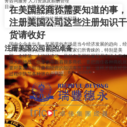
务咨询服务
人力资源及薪酬管理
目录
注册美国公司前的准备
在美国经商你需要知道的事，
如何选择美国公司的类型
美国公司的注册其他问题
注册美国公司这些注册知识干
美国公司经营的问题
货请收好
国内企业走出去，拓展境外市场是当今经济发展的趋向，经
注册美国公司前的准备
济市场发达的国家都是国内企业家们所青睐的，特别是美
国，全球第一大的经济体，虽然在美国拓展贸易市场会存在
很大的挑战，但是也存在着很多商机，要把握住各种商机就
要对美国公司注册和经营的知识有所了解，这样才能在经营
当前位置：
首页
>
知识百科
>
过程中防范各种潜在的风险。