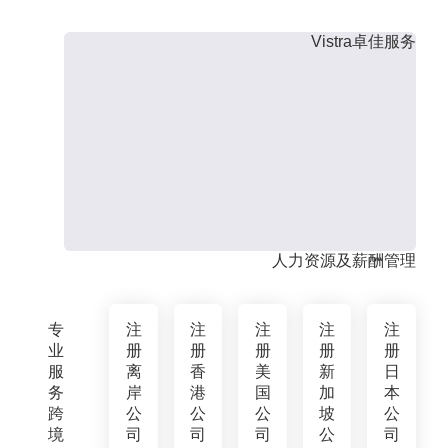
Vistra卓佳服务
人力资源及薪酬管理
专
注
注
注
注
注
业
册
册
册
册
册
服
离
香
美
新
日
务
岸
港
国
加
本
跨
公
公
公
坡
公
境
司
司
司
公
司