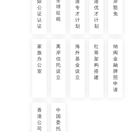
全
际
港
港
岸
球
公
专
优
豁
征
证
才
才
免
税
认
计
计
证
划
划
家
离
海
红
纳
族
岸
外
筹
闽
办
信
基
架
金
公
托
金
构
融
室
设
设
搭
牌
立
立
建
照
申
请
香
中
港
国
公
委
司
托