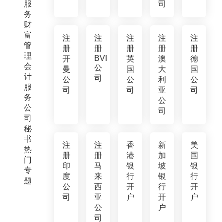
服
司
务
财
富
注
注
注
注
注
管
册
册
册
册
册
理
BVI
开
英
澳
德
会
公
曼
国
大
国
计
司
公
公
利
公
服
司
司
亚
司
务
公
公
司
司
秘
书
注
注
香
新
美
热
册
册
港
加
国
门
印
马
银
坡
银
专
度
来
行
银
行
题
公
西
开
行
开
司
亚
户
开
户
公
户
司