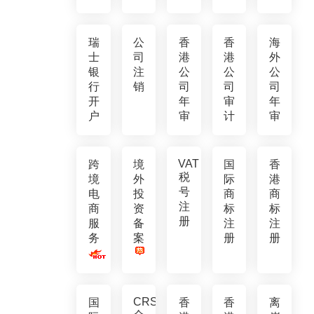
瑞
公
香
香
海
士
司
港
港
外
银
注
公
公
公
行
销
司
司
司
开
年
审
年
户
审
计
审
VAT
跨
境
国
香
税
境
外
际
港
号
电
投
商
商
注
商
资
标
标
册
服
备
注
注
务
案
册
册
CRS
国
香
香
离