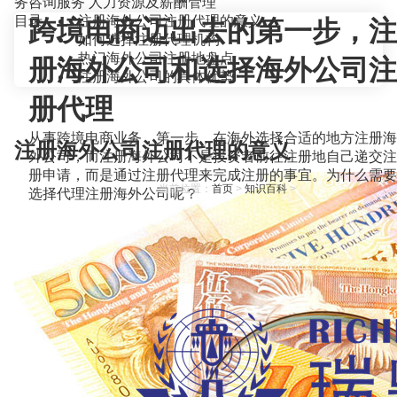
务咨询服务
人力资源及薪酬管理
目录
注册海外公司注册代理的意义
跨境电商迈出去的第一步，注
如何选择注册代理机构
热门海外公司注册地盘点
册海外公司和选择海外公司注
注册海外公司的具体优势
册代理
从事跨境电商业务，第一步，在海外选择合适的地方注册海
注册海外公司注册代理的意义
外公司，而注册海外公司不是投资者前往注册地自己递交注
册申请，而是通过注册代理来完成注册的事宜。为什么需要
当前位置：
首页
>
知识百科
>
选择代理注册海外公司呢？