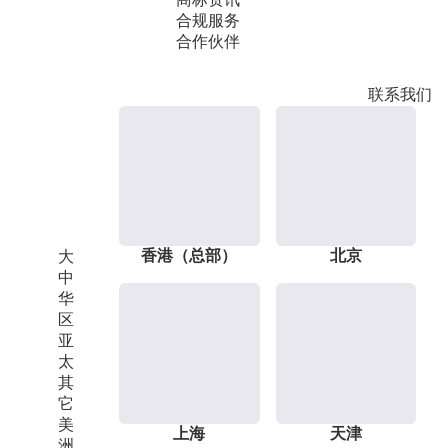
合规服务
合作伙伴
联系我们
香港（总部）
北京
大
中
华
区
亚
太
其
它
美
上海
天津
洲