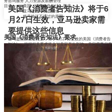
务咨询服务
人力资源及薪酬管理
目录
美国《消费者告知法》要求
美国《消费者告知法》将于6
亚马逊账号验证要求
账号验证不通过的原因
月27日生效，亚马逊卖家需
要提供这些信息
美国《消费者告知法》要求
亚马逊卖家需要注意，将于6月27日生效的美国《消费者告
知法》，根据相关要求将会对卖家产生影响，卖家需要尽早
当前位置：
首页
>
知识百科
>
做好相关准备，以免账号被封。