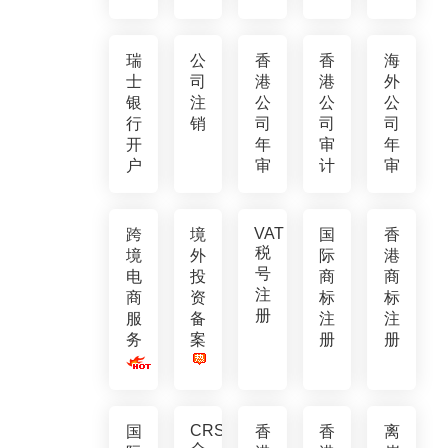
瑞
公
香
香
海
士
司
港
港
外
银
注
公
公
公
行
销
司
司
司
开
年
审
年
户
审
计
审
VAT
跨
境
国
香
税
境
外
际
港
号
电
投
商
商
注
商
资
标
标
册
服
备
注
注
务
案
册
册
CRS
国
香
香
离