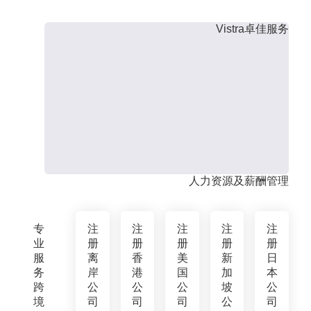
Vistra卓佳服务
人力资源及薪酬管理
专
注
注
注
注
注
业
册
册
册
册
册
服
离
香
美
新
日
务
岸
港
国
加
本
跨
公
公
公
坡
公
境
司
司
司
公
司