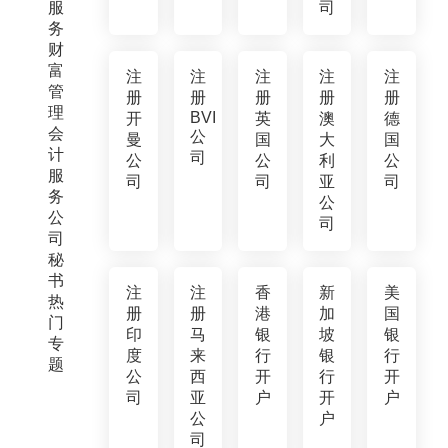
服
司
务
财
富
注
注
注
注
注
管
册
册
册
册
册
理
BVI
开
英
澳
德
会
公
曼
国
大
国
计
司
公
公
利
公
服
司
司
亚
司
务
公
公
司
司
秘
书
注
注
香
新
美
热
册
册
港
加
国
门
印
马
银
坡
银
专
度
来
行
银
行
题
公
西
开
行
开
司
亚
户
开
户
公
户
司