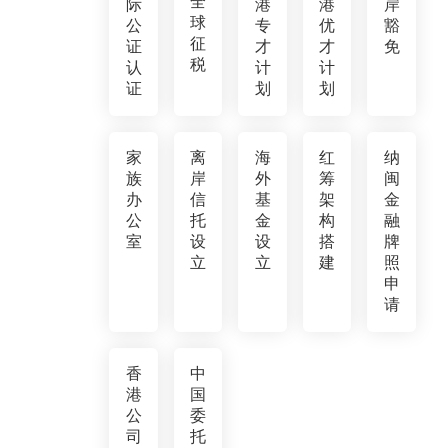
全
际
港
港
岸
球
公
专
优
豁
征
证
才
才
免
税
认
计
计
证
划
划
家
离
海
红
纳
族
岸
外
筹
闽
办
信
基
架
金
公
托
金
构
融
室
设
设
搭
牌
立
立
建
照
申
请
香
中
港
国
公
委
司
托