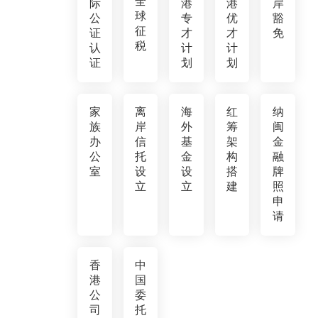
全
际
港
港
岸
球
公
专
优
豁
征
证
才
才
免
税
认
计
计
证
划
划
家
离
海
红
纳
族
岸
外
筹
闽
办
信
基
架
金
公
托
金
构
融
室
设
设
搭
牌
立
立
建
照
申
请
香
中
港
国
公
委
司
托