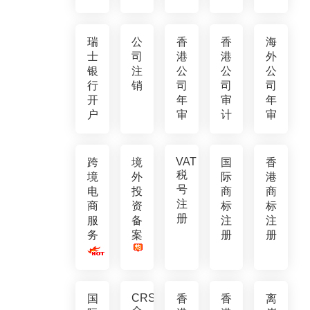
瑞
公
香
香
海
士
司
港
港
外
银
注
公
公
公
行
销
司
司
司
开
年
审
年
户
审
计
审
VAT
跨
境
国
香
税
境
外
际
港
号
电
投
商
商
注
商
资
标
标
册
服
备
注
注
务
案
册
册
CRS
国
香
香
离