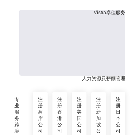
Vistra卓佳服务
人力资源及薪酬管理
专
注
注
注
注
注
业
册
册
册
册
册
服
离
香
美
新
日
务
岸
港
国
加
本
跨
公
公
公
坡
公
境
司
司
司
公
司