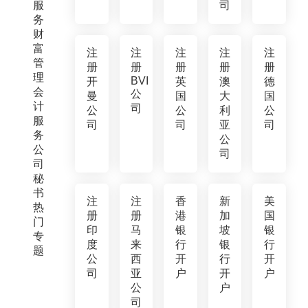
服
司
务
财
富
注
注
注
注
注
管
册
册
册
册
册
理
BVI
开
英
澳
德
会
公
曼
国
大
国
计
司
公
公
利
公
服
司
司
亚
司
务
公
公
司
司
秘
书
注
注
香
新
美
热
册
册
港
加
国
门
印
马
银
坡
银
专
度
来
行
银
行
题
公
西
开
行
开
司
亚
户
开
户
公
户
司