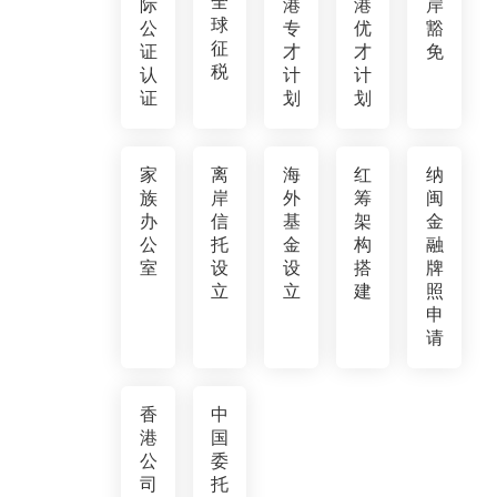
全
际
港
港
岸
球
公
专
优
豁
征
证
才
才
免
税
认
计
计
证
划
划
家
离
海
红
纳
族
岸
外
筹
闽
办
信
基
架
金
公
托
金
构
融
室
设
设
搭
牌
立
立
建
照
申
请
香
中
港
国
公
委
司
托