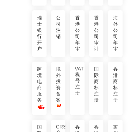
瑞
公
香
香
海
士
司
港
港
外
银
注
公
公
公
行
销
司
司
司
开
年
审
年
户
审
计
审
VAT
跨
境
国
香
税
境
外
际
港
号
电
投
商
商
注
商
资
标
标
册
服
备
注
注
务
案
册
册
CRS
国
香
香
离