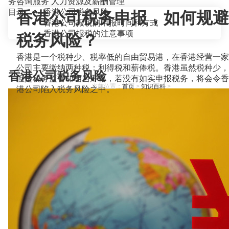
务咨询服务
人力资源及薪酬管理
目录
香港公司税务风险
香港公司税务申报，如何规避
香港公司报税的申报时间和方式
香港公司报税的注意事项
税务风险？
香港是一个税种少、税率低的自由贸易港，在香港经营一家
公司主要缴纳两种税：利得税和薪俸税。香港虽然税种少，
香港公司税务风险
但是税务监管却相当严格，若没有如实申报税务，将会令香
当前位置：
首页
>
知识百科
>
港公司陷入税务风险之中。