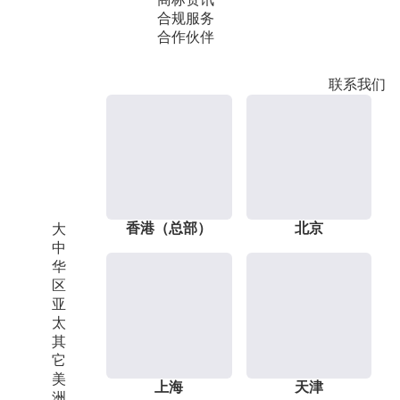
合规服务
合作伙伴
联系我们
香港（总部）
北京
大
中
华
区
亚
太
其
它
美
上海
天津
洲