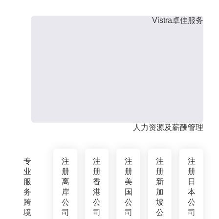
Vistra卓佳服务
人力资源及薪酬管理
专
注
注
注
注
注
业
册
册
册
册
册
服
离
香
美
新
日
务
岸
港
国
加
本
跨
公
公
公
坡
公
境
司
司
司
公
司