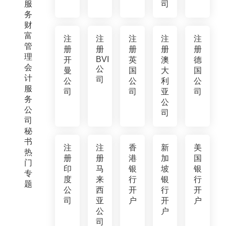
服
司
务
财
富
注
注
注
注
注
管
册
册
册
册
册
理
BVI
开
英
澳
德
会
公
曼
国
大
国
计
司
公
公
利
公
服
司
司
亚
司
务
公
公
司
司
秘
书
注
注
香
新
美
热
册
册
港
加
国
门
印
马
银
坡
银
专
度
来
行
银
行
题
公
西
开
行
开
司
亚
户
开
户
公
户
司