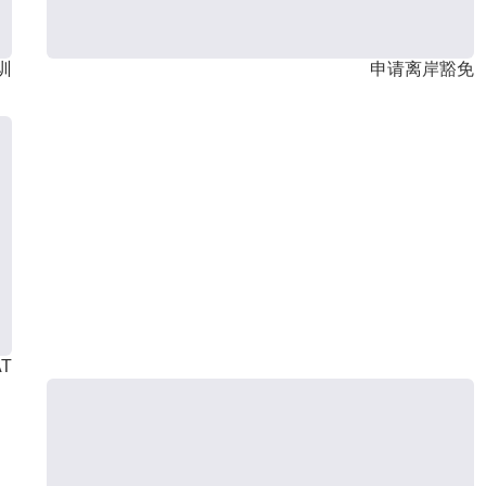
训
申请离岸豁免
T