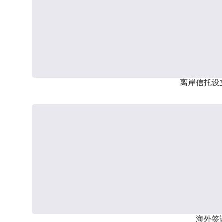
离岸信托设
海外签