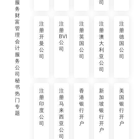
服
司
务
财
富
注
注
注
注
注
管
册
册
册
册
册
理
BVI
开
英
澳
德
会
公
曼
国
大
国
计
司
公
公
利
公
服
司
司
亚
司
务
公
公
司
司
秘
书
注
注
香
新
美
热
册
册
港
加
国
门
印
马
银
坡
银
专
度
来
行
银
行
题
公
西
开
行
开
司
亚
户
开
户
公
户
司