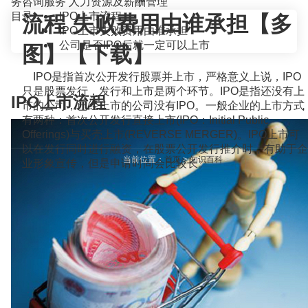
务咨询服务
人力资源及薪酬管理
目录
IPO上市流程
流程 失败费用由谁承担【多
IPO上市失败费用由谁承担
公司是否IPO后就一定可以上市
图】【下载】
IPO是指首次公开发行股票并上市，严格意义上说，IPO
只是股票发行，发行和上市是两个环节。IPO是指还没有上
IPO上市流程
市的公司，已经上市的公司没有IPO。一般企业的上市方式
有两种：首次公开发行直接上市(IPO：Initial Public
Offerings)与买壳上市(REVERSE MERGER)。IPO上市可
以在发行同时进行融资，在股票公开发行推介时，有助于企
当前位置：
首页
>
知识百科
>
业形象宣传，但是申请时间会比较长。