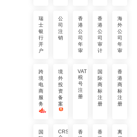
瑞
公
香
香
海
士
司
港
港
外
银
注
公
公
公
行
销
司
司
司
开
年
审
年
户
审
计
审
VAT
跨
境
国
香
税
境
外
际
港
号
电
投
商
商
注
商
资
标
标
册
服
备
注
注
务
案
册
册
CRS
国
香
香
离