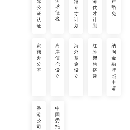
全
际
港
港
岸
球
公
专
优
豁
征
证
才
才
免
税
认
计
计
证
划
划
家
离
海
红
纳
族
岸
外
筹
闽
办
信
基
架
金
公
托
金
构
融
室
设
设
搭
牌
立
立
建
照
申
请
香
中
港
国
公
委
司
托