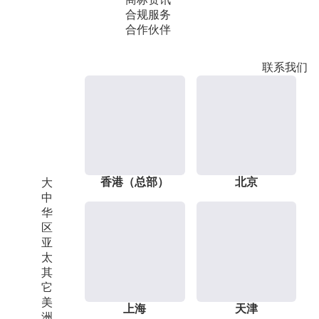
合规服务
合作伙伴
联系我们
香港（总部）
北京
大
中
华
区
亚
太
其
它
美
上海
天津
洲