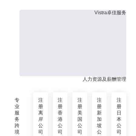
Vistra卓佳服务
人力资源及薪酬管理
专
注
注
注
注
注
业
册
册
册
册
册
服
离
香
美
新
日
务
岸
港
国
加
本
跨
公
公
公
坡
公
境
司
司
司
公
司