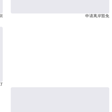
训
申请离岸豁免
T