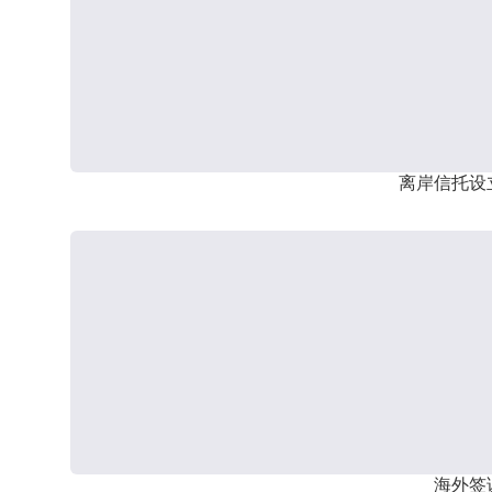
离岸信托设
海外签