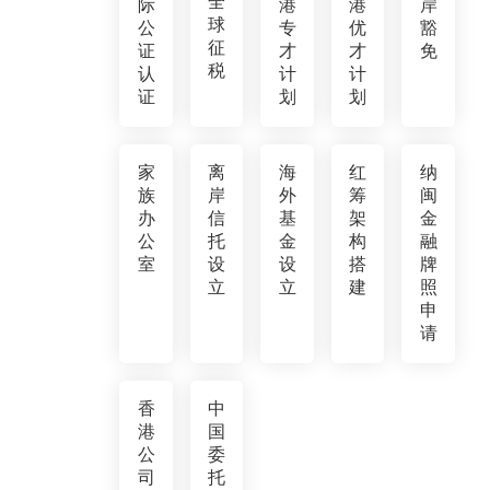
全
际
港
港
岸
球
公
专
优
豁
征
证
才
才
免
税
认
计
计
证
划
划
家
离
海
红
纳
族
岸
外
筹
闽
办
信
基
架
金
公
托
金
构
融
室
设
设
搭
牌
立
立
建
照
申
请
香
中
港
国
公
委
司
托