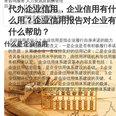
务咨询服务
人力资源及薪酬管理
目录
什么是企业信用
代办企业信用，企业信用有什
什么是企业信用评估
评价企业信用的信息有哪些
么用？企业信用报告对企业有
企业信用有什么作用
什么帮助？
企业信用是什么？企业信用是指企业履行自身承诺的能力
什么是企业信用
与意愿。主要包括两层含义：一是企业是否有积极履行承诺
的意愿，从而使企业一直保持良好的信用记录；二是企业是
否具备保持良好信用水平的能力，由信用评级机构等信用服
务机构来认定。 企业信用体系建设基本内容主要包括： 1.
企业信用信息征集，是企业信用体系建设的基础。 2.企业
信用标识制度的确立，是企业信用体系建设的前提。 3.企
业信用评价技术的开发，是企业信用体系建设的关键。 4.
企业信用信息系统的建设，是企业信用体系建设的载体。
5.企业信用体系建设组织机构的建立，是企业信用体系建设
当前位置：
首页
>
知识百科
>
的保证。