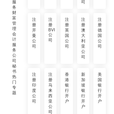
服
司
务
财
富
注
注
注
注
注
管
册
册
册
册
册
理
BVI
开
英
澳
德
会
公
曼
国
大
国
计
司
公
公
利
公
服
司
司
亚
司
务
公
公
司
司
秘
书
注
注
香
新
美
热
册
册
港
加
国
门
印
马
银
坡
银
专
度
来
行
银
行
题
公
西
开
行
开
司
亚
户
开
户
公
户
司