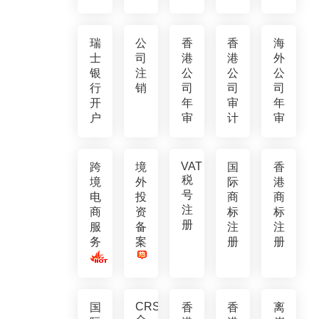
瑞
公
香
香
海
士
司
港
港
外
银
注
公
公
公
行
销
司
司
司
开
年
审
年
户
审
计
审
VAT
跨
境
国
香
税
境
外
际
港
号
电
投
商
商
注
商
资
标
标
册
服
备
注
注
务
案
册
册
CRS
国
香
香
离