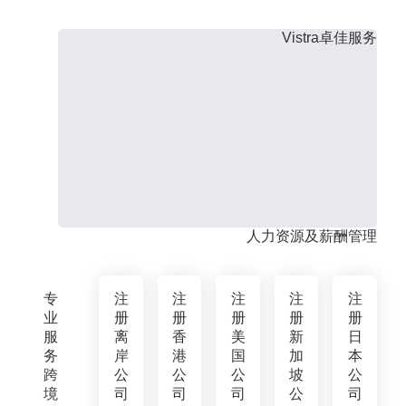
Vistra卓佳服务
人力资源及薪酬管理
专
注
注
注
注
注
业
册
册
册
册
册
服
离
香
美
新
日
务
岸
港
国
加
本
跨
公
公
公
坡
公
境
司
司
司
公
司