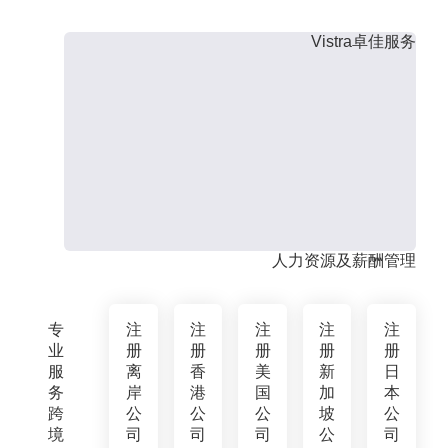
Vistra卓佳服务
人力资源及薪酬管理
专
注
注
注
注
注
业
册
册
册
册
册
服
离
香
美
新
日
务
岸
港
国
加
本
跨
公
公
公
坡
公
境
司
司
司
公
司