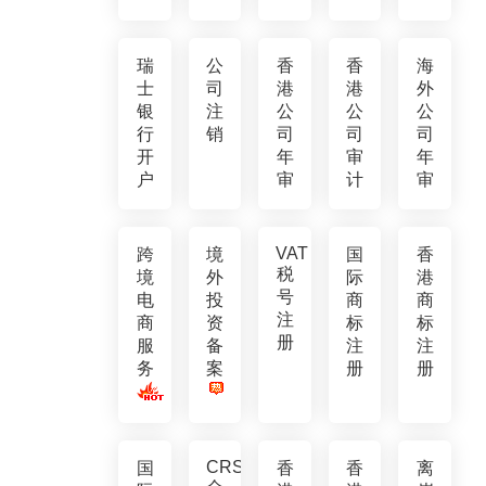
瑞
公
香
香
海
士
司
港
港
外
银
注
公
公
公
行
销
司
司
司
开
年
审
年
户
审
计
审
VAT
跨
境
国
香
税
境
外
际
港
号
电
投
商
商
注
商
资
标
标
册
服
备
注
注
务
案
册
册
CRS
国
香
香
离