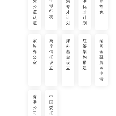
全
际
港
港
岸
球
公
专
优
豁
征
证
才
才
免
税
认
计
计
证
划
划
家
离
海
红
纳
族
岸
外
筹
闽
办
信
基
架
金
公
托
金
构
融
室
设
设
搭
牌
立
立
建
照
申
请
香
中
港
国
公
委
司
托