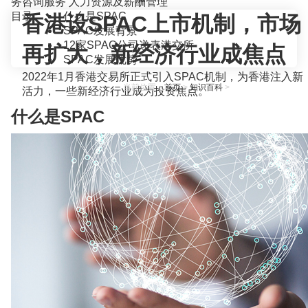
务咨询服务
人力资源及薪酬管理
目录
什么是SPAC
香港设SPAC上市机制，市场
SPAC发展背景
12家SPAC公司递表港交所
再扩大，新经济行业成焦点
SPAC发展优势
2022年1月香港交易所正式引入SPAC机制，为香港注入新
当前位置：
首页
>
知识百科
>
活力，一些新经济行业成为投资焦点。
什么是SPAC