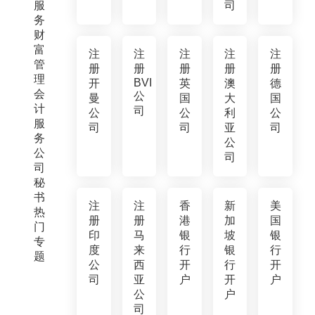
服
司
务
财
富
注
注
注
注
注
管
册
册
册
册
册
理
BVI
开
英
澳
德
会
公
曼
国
大
国
计
司
公
公
利
公
服
司
司
亚
司
务
公
公
司
司
秘
书
注
注
香
新
美
热
册
册
港
加
国
门
印
马
银
坡
银
专
度
来
行
银
行
题
公
西
开
行
开
司
亚
户
开
户
公
户
司