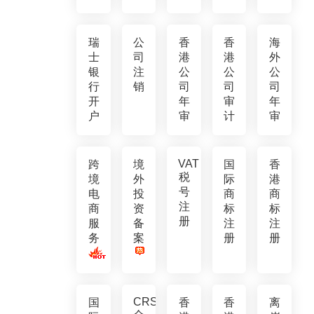
瑞
公
香
香
海
士
司
港
港
外
银
注
公
公
公
行
销
司
司
司
开
年
审
年
户
审
计
审
VAT
跨
境
国
香
税
境
外
际
港
号
电
投
商
商
注
商
资
标
标
册
服
备
注
注
务
案
册
册
CRS
国
香
香
离