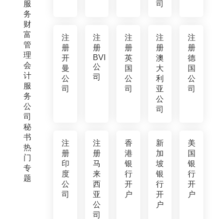
服
司
务
财
富
注
注
注
注
注
管
册
册
册
册
册
理
BVI
开
英
澳
德
会
公
曼
国
大
国
计
司
公
公
利
公
服
司
司
亚
司
务
公
公
司
司
秘
书
注
注
香
新
美
热
册
册
港
加
国
门
印
马
银
坡
银
专
度
来
行
银
行
题
公
西
开
行
开
司
亚
户
开
户
公
户
司