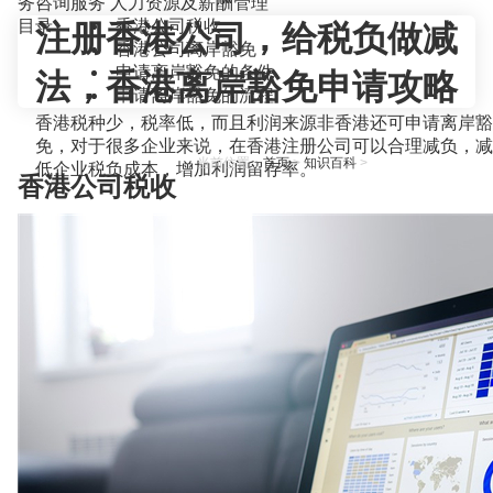
务咨询服务
人力资源及薪酬管理
目录
香港公司税收
注册香港公司，给税负做减
香港公司离岸豁免
申请离岸豁免的条件
法，香港离岸豁免申请攻略
申请离岸豁免的流程
香港税种少，税率低，而且利润来源非香港还可申请离岸豁
免，对于很多企业来说，在香港注册公司可以合理减负，减
当前位置：
首页
>
知识百科
>
低企业税负成本，增加利润留存率。
香港公司税收