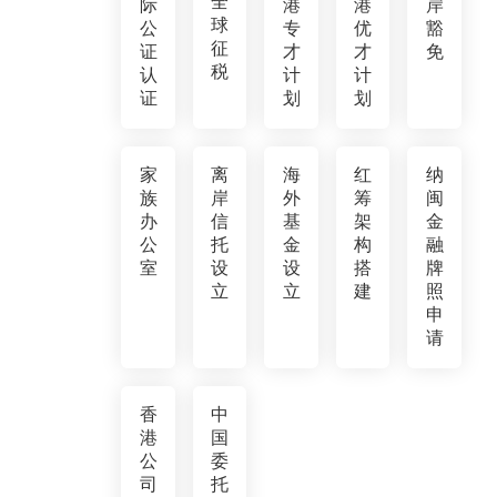
全
际
港
港
岸
球
公
专
优
豁
征
证
才
才
免
税
认
计
计
证
划
划
家
离
海
红
纳
族
岸
外
筹
闽
办
信
基
架
金
公
托
金
构
融
室
设
设
搭
牌
立
立
建
照
申
请
香
中
港
国
公
委
司
托