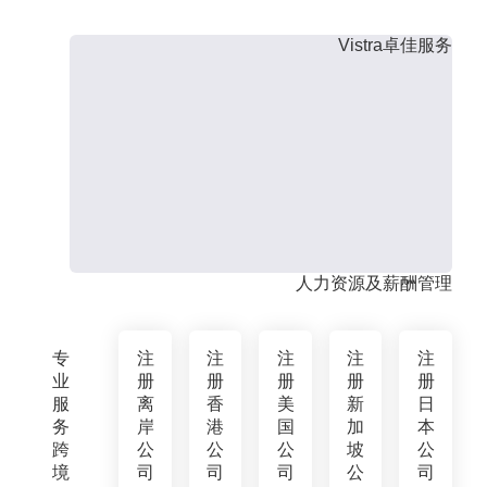
Vistra卓佳服务
人力资源及薪酬管理
专
注
注
注
注
注
业
册
册
册
册
册
服
离
香
美
新
日
务
岸
港
国
加
本
跨
公
公
公
坡
公
境
司
司
司
公
司