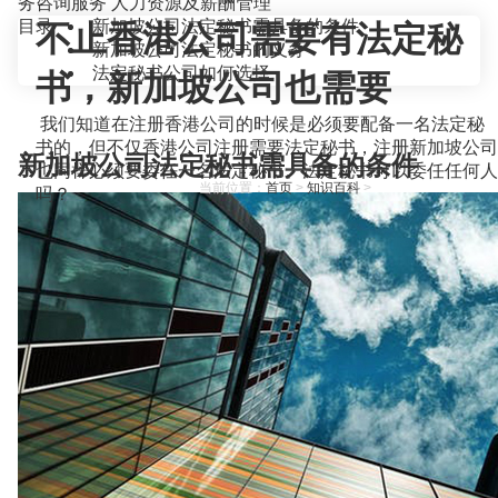
务咨询服务
人力资源及薪酬管理
目录
新加坡公司法定秘书需具备的条件
不止香港公司需要有法定秘
新加坡公司法定秘书的义务
法定秘书公司如何选择
书，新加坡公司也需要
我们知道在注册香港公司的时候是必须要配备一名法定秘
书的，但不仅香港公司注册需要法定秘书，注册新加坡公司
新加坡公司法定秘书需具备的条件
也同样必须要委任一名法定秘书。法定秘书可以委任任何人
当前位置：
首页
>
知识百科
>
吗？