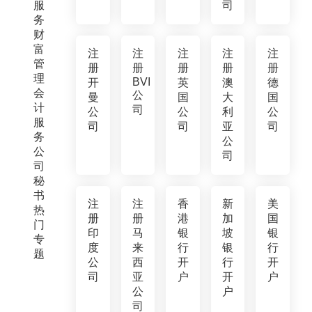
服
司
务
财
富
注
注
注
注
注
管
册
册
册
册
册
理
BVI
开
英
澳
德
会
公
曼
国
大
国
计
司
公
公
利
公
服
司
司
亚
司
务
公
公
司
司
秘
书
注
注
香
新
美
热
册
册
港
加
国
门
印
马
银
坡
银
专
度
来
行
银
行
题
公
西
开
行
开
司
亚
户
开
户
公
户
司