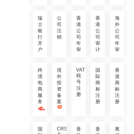
瑞
公
香
香
海
士
司
港
港
外
银
注
公
公
公
行
销
司
司
司
开
年
审
年
户
审
计
审
VAT
跨
境
国
香
税
境
外
际
港
号
电
投
商
商
注
商
资
标
标
册
服
备
注
注
务
案
册
册
CRS
国
香
香
离