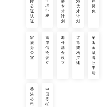
全
际
港
港
岸
球
公
专
优
豁
征
证
才
才
免
税
认
计
计
证
划
划
家
离
海
红
纳
族
岸
外
筹
闽
办
信
基
架
金
公
托
金
构
融
室
设
设
搭
牌
立
立
建
照
申
请
香
中
港
国
公
委
司
托