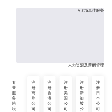
Vistra卓佳服务
人力资源及薪酬管理
专
注
注
注
注
注
业
册
册
册
册
册
服
离
香
美
新
日
务
岸
港
国
加
本
跨
公
公
公
坡
公
境
司
司
司
公
司