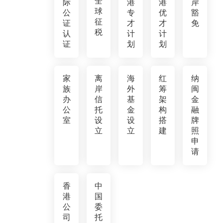
全
际
港
港
岸
球
公
专
优
豁
征
证
才
才
免
税
认
计
计
证
划
划
家
离
海
红
纳
族
岸
外
筹
闽
办
信
基
架
金
公
托
金
构
融
室
设
设
搭
牌
立
立
建
照
申
请
香
中
港
国
公
委
司
托