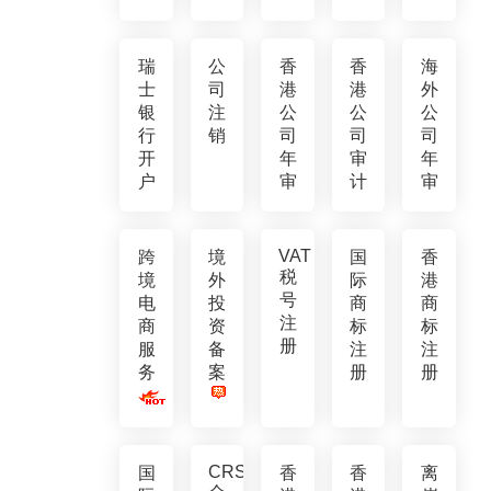
瑞
公
香
香
海
士
司
港
港
外
银
注
公
公
公
行
销
司
司
司
开
年
审
年
户
审
计
审
VAT
跨
境
国
香
税
境
外
际
港
号
电
投
商
商
注
商
资
标
标
册
服
备
注
注
务
案
册
册
CRS
国
香
香
离