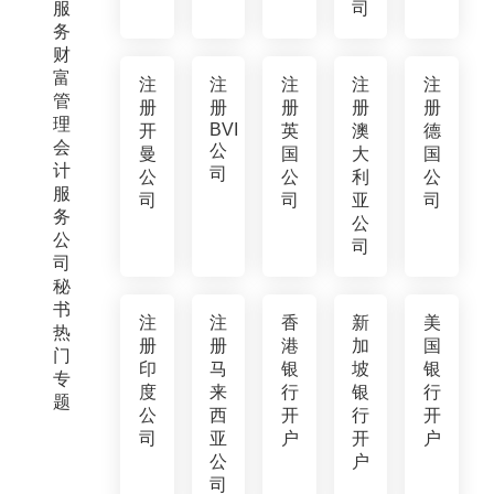
服
司
务
财
富
注
注
注
注
注
管
册
册
册
册
册
理
BVI
开
英
澳
德
会
公
曼
国
大
国
计
司
公
公
利
公
服
司
司
亚
司
务
公
公
司
司
秘
书
注
注
香
新
美
热
册
册
港
加
国
门
印
马
银
坡
银
专
度
来
行
银
行
题
公
西
开
行
开
司
亚
户
开
户
公
户
司