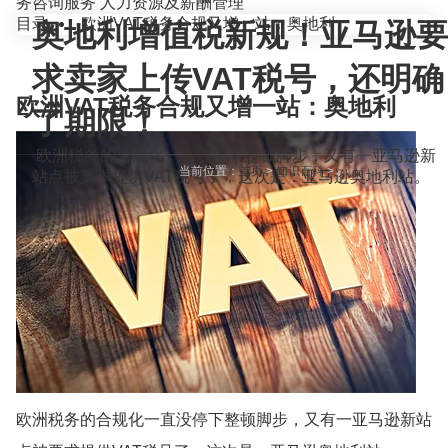
务咨询服务
人力资源及薪酬管理
目录
欧洲VAT税务合规又增一站：奥地利
奥地利增值税新规！亚马逊要
求卖家上传VAT税号，还明确
欧洲VAT税务合规又增一站：奥地利
了期限！
欧洲税务的合规化一直没停下整顿脚步，又有一亚马逊新
当前位置：
首页
>
知识百科
>
站点被要求提供VAT税号了，这次是：亚马逊奥地利站。
欧洲税务的合规化一直没停下整顿脚步，又有一亚马逊新站