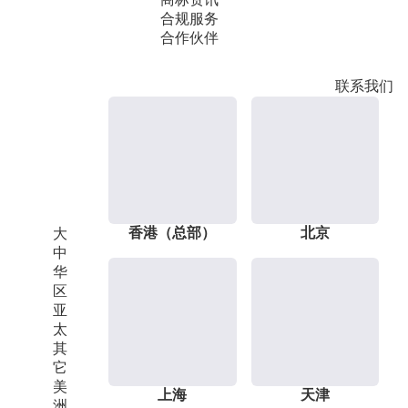
合规服务
合作伙伴
联系我们
香港（总部）
北京
大
中
华
区
亚
太
其
它
美
上海
天津
洲