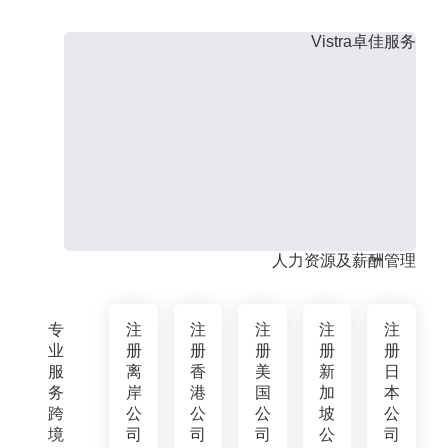
Vistra卓佳服务
人力资源及薪酬管理
专
注
注
注
注
注
业
册
册
册
册
册
服
离
香
美
新
日
务
岸
港
国
加
本
跨
公
公
公
坡
公
境
司
司
司
公
司